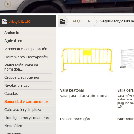
ALQUILER
ALQUILER
Seguridad y cerram
Andamio
Agricultura
Vibración y Compactación
Herramienta Electroportátil
Perforación, corte de
hormigón...
Grupos Electrógenos
Nivelación láser
Valla peatonal
Valla cer
Casetas
Vallas para señalización de obras.
Valla móvil 
Fabricada c
Seguridad y cerramientos
pliegues so
1,5.
Calefacción y limpieza
Hormigoneras y cortadoras
Pies de hormigón
Barandill
Neumática