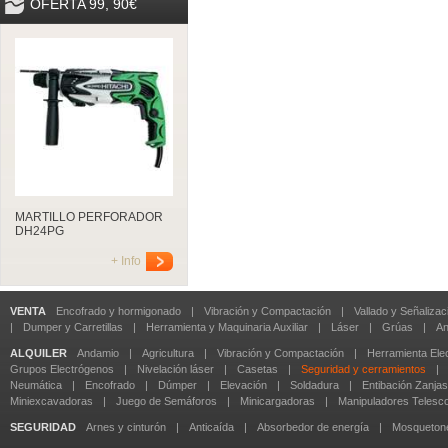
OFERTA 99, 90€
MARTILLO PERFORADOR
DH24PG
+ Info
VENTA
Encofrado y hormigonado
|
Vibración y Compactación
|
Vallado y Señalizac
|
Dumper y Carretillas
|
Herramienta y Maquinaria Auxiliar
|
Láser
|
Grúas
|
An
ALQUILER
Andamio
|
Agricultura
|
Vibración y Compactación
|
Herramienta Elec
Grupos Electrógenos
|
Nivelación láser
|
Casetas
|
Seguridad y cerramientos
|
Neumática
|
Encofrado
|
Dúmper
|
Elevación
|
Soldadura
|
Entibación Zanjas
Miniexcavadoras
|
Juego de Semáforos
|
Minicargadoras
|
Manipuladores Telesc
SEGURIDAD
Arnes y cinturón
|
Anticaída
|
Absorbedor de energía
|
Mosqueton