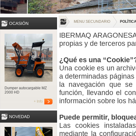
MENU SECUNDARIO
POLÍTIC
OCASIÓN
IBERMAQ ARAGONESA S.L.
propias y de terceros pa
¿Qué es una “Cookie”
Una cookie es un archiv
a determinadas páginas
la navegación que se 
Dumper autocargable MZ
función, llevando el co
2000 HD
información sobre los há
+ Info
Puede permitir, bloquea
NOVEDAD
Las cookies instalada
mediante la configurac