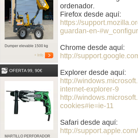
ordenador.
Firefox desde aquí:
https://support.mozilla.
guardan-en-#w_configur
Chrome desde aquí:
Dumper elevable 1500 kg
http://support.google.
+ Info
OFERTA 99, 90€
Explorer desde aquí:
http://windows.microsof
internet-explorer-9
http://windows.microsoft
cookies#ie=ie-11
Safari desde aquí:
http://support.apple.co
MARTILLO PERFORADOR