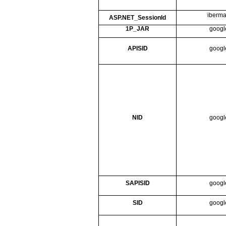
iberm
ASP.NET_SessionId
1P_JAR
googl
APISID
googl
NID
googl
SAPISID
googl
SID
googl