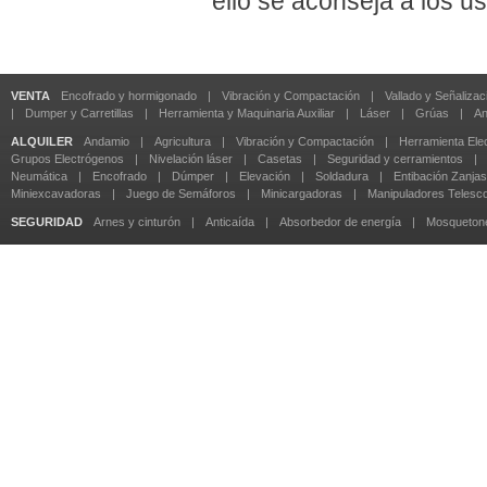
ello se aconseja a los u
VENTA
Encofrado y hormigonado
|
Vibración y Compactación
|
Vallado y Señalizac
|
Dumper y Carretillas
|
Herramienta y Maquinaria Auxiliar
|
Láser
|
Grúas
|
An
ALQUILER
Andamio
|
Agricultura
|
Vibración y Compactación
|
Herramienta Elec
Grupos Electrógenos
|
Nivelación láser
|
Casetas
|
Seguridad y cerramientos
|
Neumática
|
Encofrado
|
Dúmper
|
Elevación
|
Soldadura
|
Entibación Zanjas
Miniexcavadoras
|
Juego de Semáforos
|
Minicargadoras
|
Manipuladores Telesc
SEGURIDAD
Arnes y cinturón
|
Anticaída
|
Absorbedor de energía
|
Mosqueton