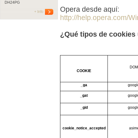
DH24PG
Opera desde aquí:
+ Info
http://help.opera.com/W
¿Qué tipos de cookies 
DOM
COOKIE
_ga
googl
_gat
googl
_gid
googl
cookie_notice_accepted
asim