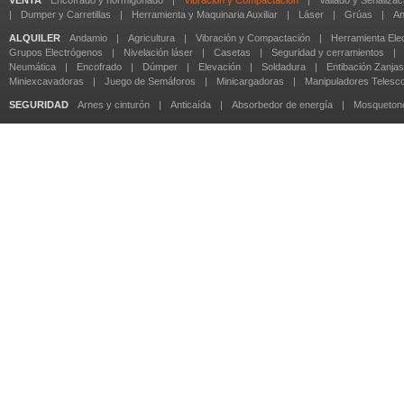
VENTA
Encofrado y hormigonado
|
Vibración y Compactación
|
Vallado y Señalizac
|
Dumper y Carretillas
|
Herramienta y Maquinaria Auxiliar
|
Láser
|
Grúas
|
An
ALQUILER
Andamio
|
Agricultura
|
Vibración y Compactación
|
Herramienta Elec
Grupos Electrógenos
|
Nivelación láser
|
Casetas
|
Seguridad y cerramientos
|
Neumática
|
Encofrado
|
Dúmper
|
Elevación
|
Soldadura
|
Entibación Zanjas
Miniexcavadoras
|
Juego de Semáforos
|
Minicargadoras
|
Manipuladores Telesc
SEGURIDAD
Arnes y cinturón
|
Anticaída
|
Absorbedor de energía
|
Mosqueton