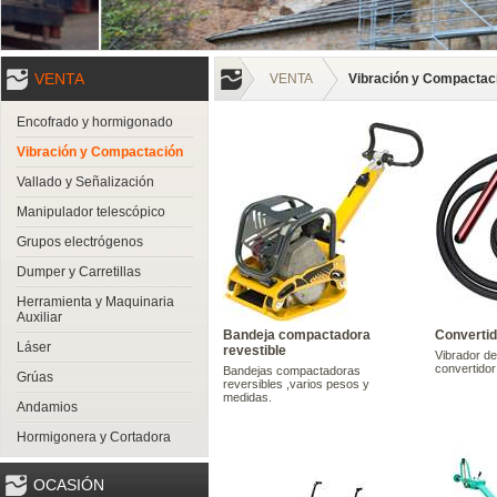
VENTA
VENTA
Vibración y Compactac
Encofrado y hormigonado
Vibración y Compactación
Vallado y Señalización
Manipulador telescópico
Grupos electrógenos
Dumper y Carretillas
Herramienta y Maquinaria
Auxiliar
Bandeja compactadora
Convertid
Láser
revestible
Vibrador d
convertidor
Bandejas compactadoras
Grúas
reversibles ,varios pesos y
medidas.
Andamios
Hormigonera y Cortadora
OCASIÓN