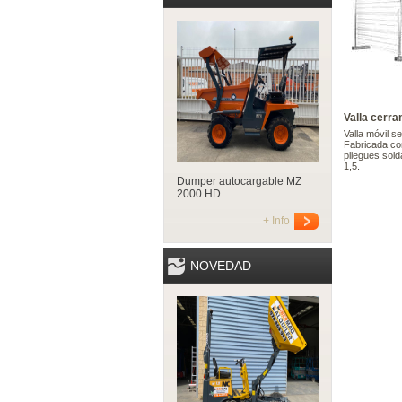
Valla cerra
Valla móvil se
Fabricada co
pliegues sold
1,5.
Dumper autocargable MZ
2000 HD
+ Info
NOVEDAD