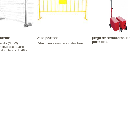
miento
Valla peatonal
juego de semáforos le
portatiles
ncilla (3,5x2)
Vallas para señalización de obras.
n malla de cuatro
ada a tubos de 40 x