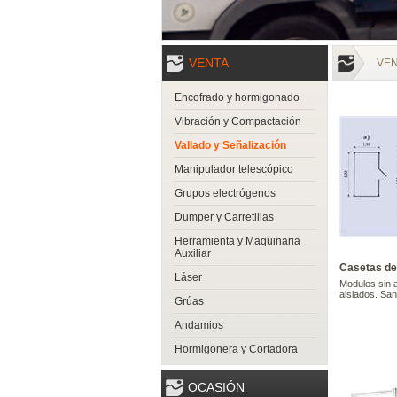
VENTA
VE
Encofrado y hormigonado
Vibración y Compactación
Vallado y Señalización
Manipulador telescópico
Grupos electrógenos
Dumper y Carretillas
Herramienta y Maquinaria
Auxiliar
Casetas de 
Láser
Modulos sin a
aislados. Sani
Grúas
Andamios
Hormigonera y Cortadora
OCASIÓN