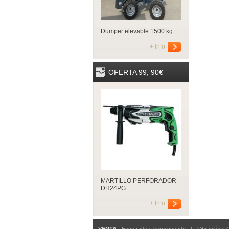
Dumper elevable 1500 kg
+ Info
OFERTA 99, 90€
MARTILLO PERFORADOR
DH24PG
+ Info