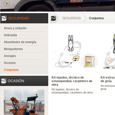
SEGURIDAD
SEGURIDAD
Conjuntos
Arnes y cinturón
Anticaída
Absorbedor de energía
Mosquetones
Anclajes
Accesos
Conjuntos
Kit tejados, técnico de
Kit estruc
OCASIÓN
estanqueidad, carpintero de
de grúa
obra
Kit estructu
grúa
Kit tejados, técnico de
estanqueidad, carpintero de obra