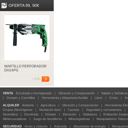
OFERTA 99, 90€
MARTILLO PERFORADOR
DH24PG
+ Info
VENTA
Encofrado y hormigonado
|
Vibración y Compactación
|
Vallado y Señalizac
|
Dumper y Carretillas
|
Herramienta y Maquinaria Auxiliar
|
Láser
|
Grúas
|
An
ALQUILER
Andamio
|
Agricultura
|
Vibración y Compactación
|
Herramienta Elec
Grupos Electrógenos
|
Nivelación láser
|
Casetas
|
Seguridad y cerramientos
|
Neumática
|
Encofrado
|
Dúmper
|
Elevación
|
Soldadura
|
Entibación Zanjas
Miniexcavadoras
|
Juego de Semáforos
|
Minicargadoras
|
Manipuladores Telesc
SEGURIDAD
Arnes y cinturón
|
Anticaída
|
Absorbedor de energía
|
Mosqueton