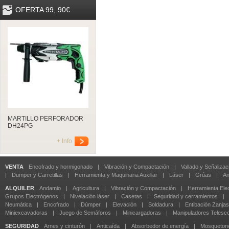
OFERTA 99, 90€
MARTILLO PERFORADOR
DH24PG
+ Info
VENTA
Encofrado y hormigonado
|
Vibración y Compactación
|
Vallado y Señalizac
|
Dumper y Carretillas
|
Herramienta y Maquinaria Auxiliar
|
Láser
|
Grúas
|
An
ALQUILER
Andamio
|
Agricultura
|
Vibración y Compactación
|
Herramienta Elec
Grupos Electrógenos
|
Nivelación láser
|
Casetas
|
Seguridad y cerramientos
|
Neumática
|
Encofrado
|
Dúmper
|
Elevación
|
Soldadura
|
Entibación Zanjas
Miniexcavadoras
|
Juego de Semáforos
|
Minicargadoras
|
Manipuladores Telesc
SEGURIDAD
Arnes y cinturón
|
Anticaída
|
Absorbedor de energía
|
Mosqueton