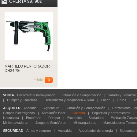
OFERTA 99, 90€
MARTILLO PERFORADOR
DH24PG
+ Info
VENTA
Encofrado y hormigonado
|
Vibración y Compactación
|
Vallado y Señalizac
|
Dumper y Carretillas
|
Herramienta y Maquinaria Auxiliar
|
Láser
|
Grúas
|
An
ALQUILER
Andamio
|
Agricultura
|
Vibración y Compactación
|
Herramienta Elec
Grupos Electrógenos
|
Nivelación láser
|
Casetas
|
Seguridad y cerramientos
|
Neumática
|
Encofrado
|
Dúmper
|
Elevación
|
Soldadura
|
Entibación Zanjas
Miniexcavadoras
|
Juego de Semáforos
|
Minicargadoras
|
Manipuladores Telesc
SEGURIDAD
Arnes y cinturón
|
Anticaída
|
Absorbedor de energía
|
Mosqueton