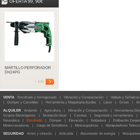
OFERTA 99, 90€
MARTILLO PERFORADOR
DH24PG
+ Info
VENTA
Encofrado y hormigonado
|
Vibración y Compactación
|
Vallado y Señalizac
|
Dumper y Carretillas
|
Herramienta y Maquinaria Auxiliar
|
Láser
|
Grúas
|
An
ALQUILER
Andamio
|
Agricultura
|
Vibración y Compactación
|
Herramienta Elec
Grupos Electrógenos
|
Nivelación láser
|
Casetas
|
Seguridad y cerramientos
|
Neumática
|
Encofrado
|
Dúmper
|
Elevación
|
Soldadura
|
Entibación Zanjas
Miniexcavadoras
|
Juego de Semáforos
|
Minicargadoras
|
Manipuladores Telesc
SEGURIDAD
Arnes y cinturón
|
Anticaída
|
Absorbedor de energía
|
Mosqueton