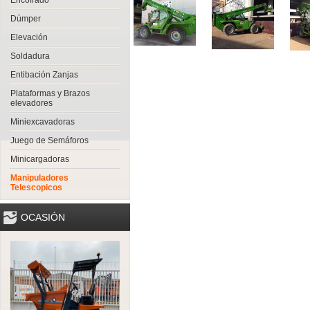
Encofrado
Dúmper
Elevación
Soldadura
Entibación Zanjas
Plataformas y Brazos
elevadores
Miniexcavadoras
Juego de Semáforos
Minicargadoras
Manipuladores
Telescopicos
OCASIÓN