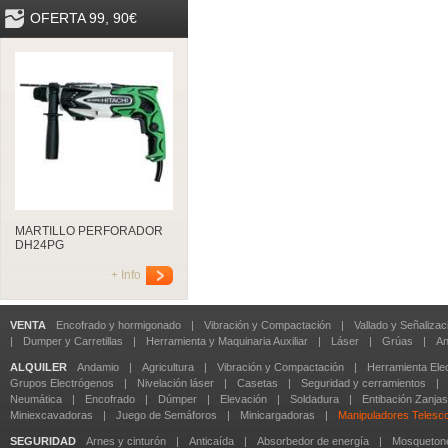
OFERTA 99, 90€
MARTILLO PERFORADOR
DH24PG
+ Info
VENTA
Encofrado y hormigonado
|
Vibración y Compactación
|
Vallado y Señalizac
|
Dumper y Carretillas
|
Herramienta y Maquinaria Auxiliar
|
Láser
|
Grúas
|
An
ALQUILER
Andamio
|
Agricultura
|
Vibración y Compactación
|
Herramienta Elec
Grupos Electrógenos
|
Nivelación láser
|
Casetas
|
Seguridad y cerramientos
|
Neumática
|
Encofrado
|
Dúmper
|
Elevación
|
Soldadura
|
Entibación Zanjas
Miniexcavadoras
|
Juego de Semáforos
|
Minicargadoras
|
Manipuladores Telesc
SEGURIDAD
Arnes y cinturón
|
Anticaída
|
Absorbedor de energía
|
Mosqueton