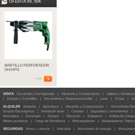
OFERTA 99, 90€
MARTILLO PERFORADOR
DH24PG
+ Info
VENTA
Encofrado y hormigonado
|
Vibración y Compactación
|
Vallado y Señalizac
|
Dumper y Carretillas
|
Herramienta y Maquinaria Auxiliar
|
Láser
|
Grúas
|
An
ALQUILER
Andamio
|
Agricultura
|
Vibración y Compactación
|
Herramienta Elec
Grupos Electrógenos
|
Nivelación láser
|
Casetas
|
Seguridad y cerramientos
|
Neumática
|
Encofrado
|
Dúmper
|
Elevación
|
Soldadura
|
Entibación Zanjas
Miniexcavadoras
|
Juego de Semáforos
|
Minicargadoras
|
Manipuladores Telesc
SEGURIDAD
Arnes y cinturón
|
Anticaída
|
Absorbedor de energía
|
Mosqueton