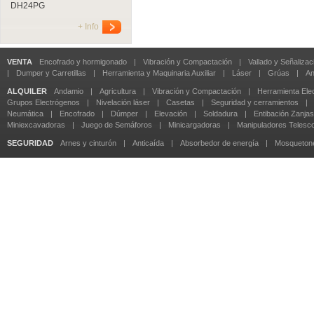
DH24PG
+ Info
VENTA
Encofrado y hormigonado
|
Vibración y Compactación
|
Vallado y Señalizac
|
Dumper y Carretillas
|
Herramienta y Maquinaria Auxiliar
|
Láser
|
Grúas
|
An
ALQUILER
Andamio
|
Agricultura
|
Vibración y Compactación
|
Herramienta Elec
Grupos Electrógenos
|
Nivelación láser
|
Casetas
|
Seguridad y cerramientos
|
Neumática
|
Encofrado
|
Dúmper
|
Elevación
|
Soldadura
|
Entibación Zanjas
Miniexcavadoras
|
Juego de Semáforos
|
Minicargadoras
|
Manipuladores Telesc
SEGURIDAD
Arnes y cinturón
|
Anticaída
|
Absorbedor de energía
|
Mosqueton