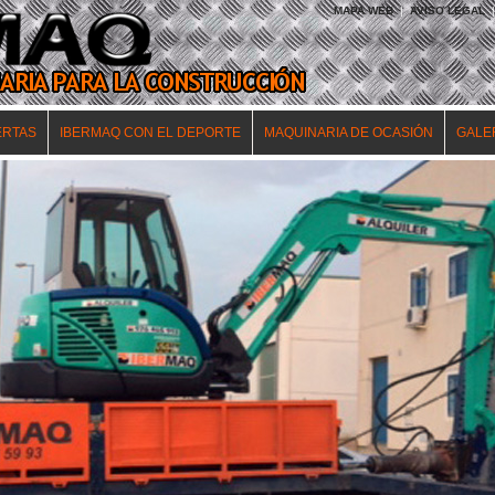
MAPA WEB
|
AVISO LEGAL
|
ERTAS
IBERMAQ CON EL DEPORTE
MAQUINARIA DE OCASIÓN
GALE