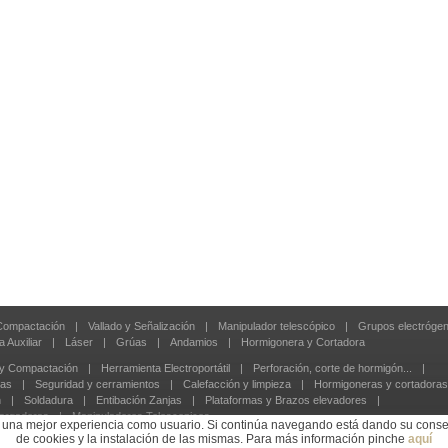
 Compactación
|
Vallado y Señalización
|
Manipulador telescópico
|
Grupos electróge
 Auxiliar
|
Láser
|
Grúas
|
Andamios
|
Hormigonera y Cortadora
 y Compactación
|
Herramienta Electroportátil
|
Perforación, corte de hormigón...
|
tas
|
Seguridad y cerramientos
|
Calefacción y limpieza
|
Hormigoneras y cortadoras
n
|
Soldadura
|
Entibación Zanjas
|
Plataformas y Brazos elevadores
|
cargadoras
|
Manipuladores Telescopicos
 una mejor experiencia como usuario. Si continúa navegando está dando su consen
de cookies y la instalación de las mismas. Para más información pinche
aquí
bsorbedor de energía
|
Mosquetones
|
Anclajes
|
Accesos
|
Conjuntos