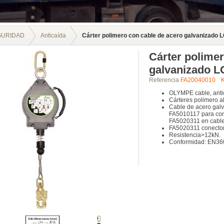
GURIDAD
Anticaída
Cárter polimero con cable de acero galvanizado 
Cárter polimer
galvanizado 
Referencia
FA20040010
OLYMPE cable, antic
Cárteres polimero al
Cable de acero gal
FA5010117 para cone
FA5020311 en cable
FA5020311 conector 
Resistencia>12kN.
Conformidad: EN36