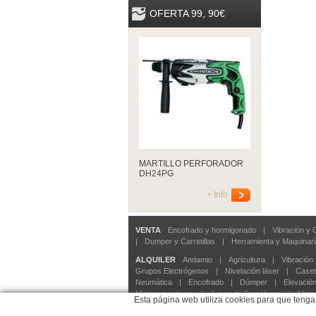
OFERTA 99, 90€
MARTILLO PERFORADOR
DH24PG
+ Info
VENTA
Encofrado y hormigonado
|
Vibración y
|
Dumper y Carretillas
|
Herramienta y Maquinaria
ALQUILER
Andamio
|
Agricultura
|
Vibración
Grupos Electrógenos
|
Nivelación láser
|
Case
Neumática
|
Encofrado
|
Dúmper
|
Elevació
Miniexcavadoras
|
Juego de Semáforos
|
Mini
Esta página web utiliza cookies para que tenga
SEGURIDAD
Arnes y cinturón
|
Anticaída
|
A