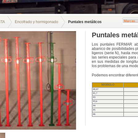
NTA
Encofrado y hormigonado
Puntales metálicos
Puntales metá
Los puntales FERMAR aba
abanico de posibilidades p
ligeros (serie N), hasta m
las series especiales para
en sus medidas de longitu
los problemas de una moder
Podemos encontrar diferen
MODELO
P0,97
P1,7
P3
P3,6
P4
P5
P6