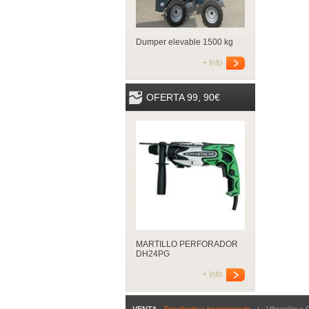
Dumper elevable 1500 kg
+ Info
OFERTA 99, 90€
MARTILLO PERFORADOR
DH24PG
+ Info