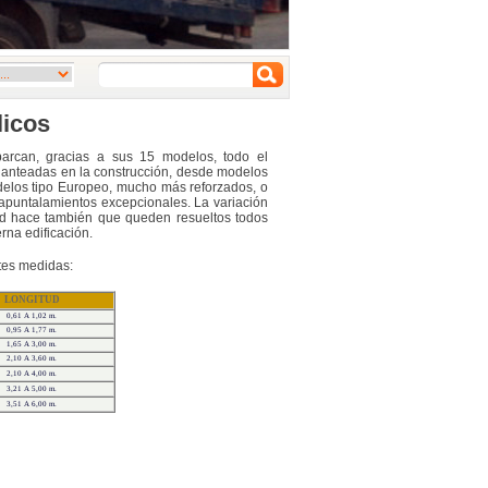
licos
rcan, gracias a sus 15 modelos, todo el
lanteadas en la construcción, desde modelos
odelos tipo Europeo, mucho más reforzados, o
 apuntalamientos excepcionales. La variación
d hace también que queden resueltos todos
na edificación.
tes medidas:
LONGITUD
0,61 A 1,02 m.
0,95 A 1,77 m.
1,65 A 3,00 m.
2,10 A 3,60 m.
2,10 A 4,00 m.
3,21 A 5,00 m.
3,51 A 6,00 m.