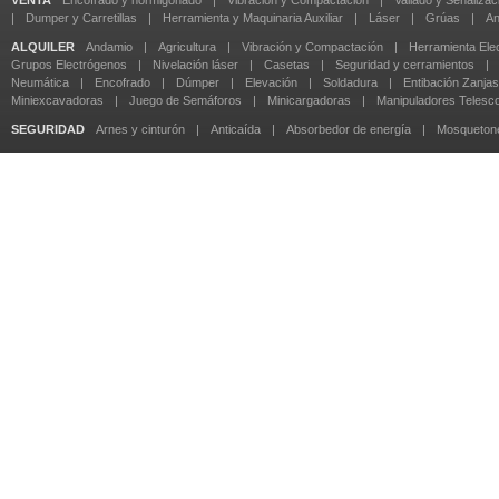
VENTA
Encofrado y hormigonado
|
Vibración y Compactación
|
Vallado y Señalizac
|
Dumper y Carretillas
|
Herramienta y Maquinaria Auxiliar
|
Láser
|
Grúas
|
An
ALQUILER
Andamio
|
Agricultura
|
Vibración y Compactación
|
Herramienta Elec
Grupos Electrógenos
|
Nivelación láser
|
Casetas
|
Seguridad y cerramientos
|
Neumática
|
Encofrado
|
Dúmper
|
Elevación
|
Soldadura
|
Entibación Zanjas
Miniexcavadoras
|
Juego de Semáforos
|
Minicargadoras
|
Manipuladores Telesc
SEGURIDAD
Arnes y cinturón
|
Anticaída
|
Absorbedor de energía
|
Mosqueton