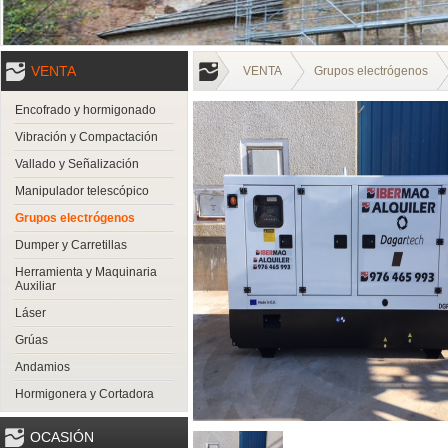
VENTA
VENTA
Grupos electrógenos
Encofrado y hormigonado
Vibración y Compactación
Vallado y Señalización
Manipulador telescópico
Grupos electrógenos
Dumper y Carretillas
Herramienta y Maquinaria
Auxiliar
Láser
Grúas
Andamios
Hormigonera y Cortadora
OCASIÓN