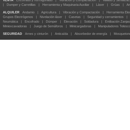
VENTA
Encofrado y hormigonado
|
Vibración y Compactación
|
Vallado y Señalizac
|
Dumper y Carretillas
|
Herramienta y Maquinaria Auxiliar
|
Láser
|
Grúas
|
An
ALQUILER
Andamio
|
Agricultura
|
Vibración y Compactación
|
Herramienta Elec
Grupos Electrógenos
|
Nivelación láser
|
Casetas
|
Seguridad y cerramientos
|
Neumática
|
Encofrado
|
Dúmper
|
Elevación
|
Soldadura
|
Entibación Zanjas
Miniexcavadoras
|
Juego de Semáforos
|
Minicargadoras
|
Manipuladores Telesc
SEGURIDAD
Arnes y cinturón
|
Anticaída
|
Absorbedor de energía
|
Mosqueton