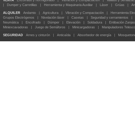
VENTA
Encofrado y hormigonado
|
Vibración y Compactación
|
Vallado y Señalizac
|
Dumper y Carretillas
|
Herramienta y Maquinaria Auxiliar
|
Láser
|
Grúas
|
An
ALQUILER
Andamio
|
Agricultura
|
Vibración y Compactación
|
Herramienta Elec
Grupos Electrógenos
|
Nivelación láser
|
Casetas
|
Seguridad y cerramientos
|
Neumática
|
Encofrado
|
Dúmper
|
Elevación
|
Soldadura
|
Entibación Zanjas
Miniexcavadoras
|
Juego de Semáforos
|
Minicargadoras
|
Manipuladores Telesc
SEGURIDAD
Arnes y cinturón
|
Anticaída
|
Absorbedor de energía
|
Mosqueton