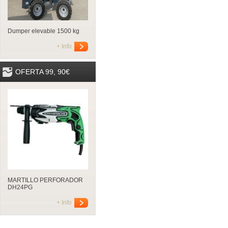
Dumper elevable 1500 kg
+ Info
OFERTA 99, 90€
MARTILLO PERFORADOR
DH24PG
+ Info