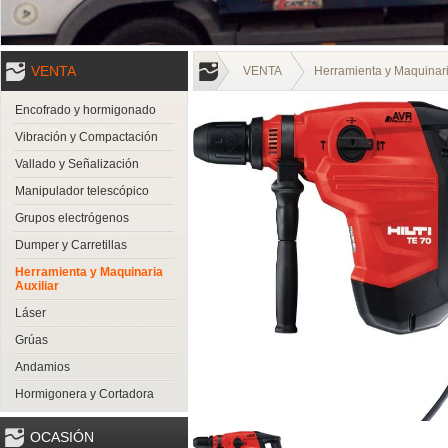
VENTA
VENTA
Herramienta y Maquinari
Encofrado y hormigonado
Vibración y Compactación
Vallado y Señalización
Manipulador telescópico
Grupos electrógenos
Dumper y Carretillas
Herramienta y Maquinaria
Auxiliar
Láser
Grúas
Andamios
Hormigonera y Cortadora
OCASIÓN