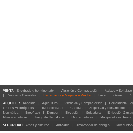
VENTA
Encofrado y hormigonado
|
Vibración y Compactación
|
Vallado y Señalizac
|
Dumper y Carretillas
|
Herramienta y Maquinaria Auxiliar
|
Láser
|
Grúas
|
An
ALQUILER
Andamio
|
Agricultura
|
Vibración y Compactación
|
Herramienta Elec
Grupos Electrógenos
|
Nivelación láser
|
Casetas
|
Seguridad y cerramientos
|
Neumática
|
Encofrado
|
Dúmper
|
Elevación
|
Soldadura
|
Entibación Zanjas
Miniexcavadoras
|
Juego de Semáforos
|
Minicargadoras
|
Manipuladores Telesc
SEGURIDAD
Arnes y cinturón
|
Anticaída
|
Absorbedor de energía
|
Mosqueton