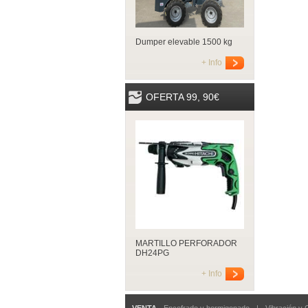
Dumper elevable 1500 kg
+ Info
OFERTA 99, 90€
MARTILLO PERFORADOR
DH24PG
+ Info