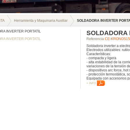
NTA
Herramienta y Maquinaria Auxiliar
SOLDADORA INVERTER PORTA
SOLDADORA 
Referencia
CE-KRONOS15
Soldadora inverter a electr
Electrodos utilizables: rutil
Características:
- compacta y ligera
- alta estabilidad de la cor
variaciones de la tensión d
- dispositivos arc force, hot s
- protección termostática, s
Equipada con accesorios p
+ INFO