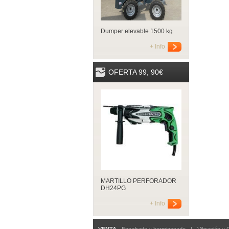
Dumper elevable 1500 kg
+ Info
OFERTA 99, 90€
MARTILLO PERFORADOR
DH24PG
+ Info