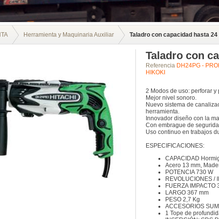
NTA
Herramienta y Maquinaria Auxiliar
Taladro con capacidad hasta 24
Taladro con c
Referencia
DH24PG - PRO
HIKOKI
2 Modos de uso: perforar y 
Mejor nivel sonoro.
Nuevo sistema de canalizaci
herramienta.
Innovador diseño con la ma
Con embrague de segurida
Uso continuo en trabajos d
ESPECIFICACIONES:
CAPACIDAD Hormig
Acero 13 mm, Made
POTENCIA 730 W
REVOLUCIONES / IM
FUERZA IMPACTO 3
LARGO 367 mm
PESO 2,7 Kg
ACCESORIOS SUMIN
1 Tope de profundid