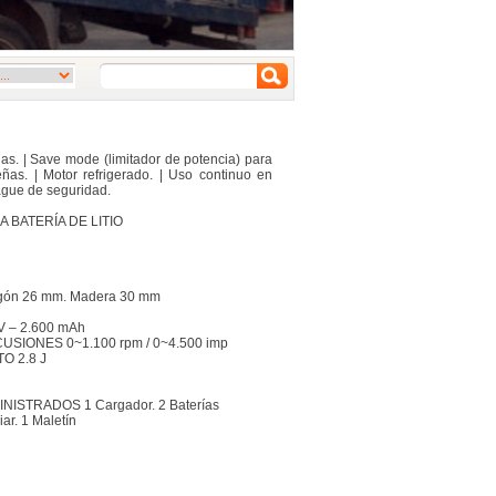
las. | Save mode (limitador de potencia) para
ñas. | Motor refrigerado. | Uso continuo en
ague de seguridad.
 BATERÍA DE LITIO
ón 26 mm. Madera 30 mm
V – 2.600 mAh
SIONES 0~1.100 rpm / 0~4.500 imp
O 2.8 J
ISTRADOS 1 Cargador. 2 Baterías
ar. 1 Maletín