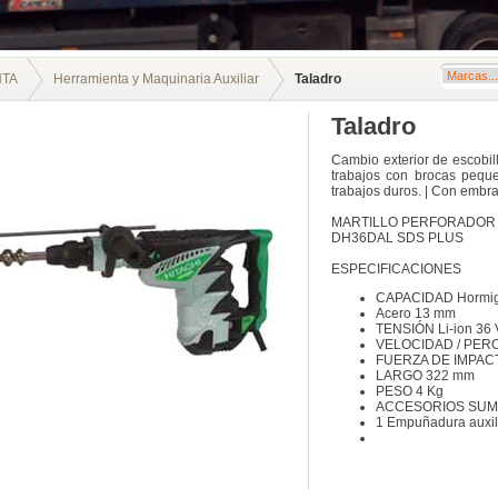
NTA
Herramienta y Maquinaria Auxiliar
Taladro
Taladro
Cambio exterior de escobil
trabajos con brocas peque
trabajos duros. | Con embr
MARTILLO PERFORADOR A
DH36DAL SDS PLUS
ESPECIFICACIONES
CAPACIDAD Hormig
Acero 13 mm
TENSIÓN Li-ion 36 
VELOCIDAD / PERCU
FUERZA DE IMPACT
LARGO 322 mm
PESO 4 Kg
ACCESORIOS SUMIN
1 Empuñadura auxili