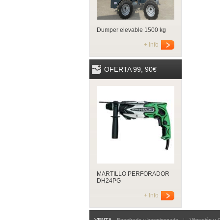
Dumper elevable 1500 kg
+ Info
OFERTA 99, 90€
MARTILLO PERFORADOR
DH24PG
+ Info