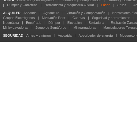
VENTA
Encofrado y hormigonado
|
Vibración y Compactación
|
Vallado y Señalizac
|
Dumper y Carretillas
|
Herramienta y Maquinaria Auxiliar
|
Láser
|
Grúas
|
An
ALQUILER
Andamio
|
Agricultura
|
Vibración y Compactación
|
Herramienta Elec
Grupos Electrógenos
|
Nivelación láser
|
Casetas
|
Seguridad y cerramientos
|
Neumática
|
Encofrado
|
Dúmper
|
Elevación
|
Soldadura
|
Entibación Zanjas
Miniexcavadoras
|
Juego de Semáforos
|
Minicargadoras
|
Manipuladores Telesc
SEGURIDAD
Arnes y cinturón
|
Anticaída
|
Absorbedor de energía
|
Mosqueton